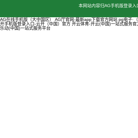
本网站内容归AG手机版登录入
AG在线手机版（大中国区）
AG厅官网-最新app下载官方网站
pg电子·
开手机版登录入口-云开（中国）官方
开云体育-开云(中国)一站式服务
乐动(中国)一站式服务平台