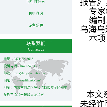
报告》
可行性研究
专家
PPP咨询
编制
设备监理
乌海乌
本项
联系我们
Contact us
电话：0471-5223613
投诉电话：0471-5223607
邮箱：imzs@mywealthtest.com
网址：//mywealthtest.com/
地址：内蒙古自治区呼和浩特市赛罕区鄂尔
本文
多斯东街12号银联大厦10层
未经许