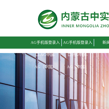
AG手机版登录入口-AG中国-AG（中国）
AG手机版登录入
AG手机版登录入
新
口-AG中国-
口-AG中国-
AG（中国）
AG（中国）