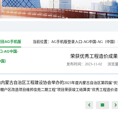
项目AG手机版
当前位置：
AG手机版登录入口-AG中国-AG（中国）
-AG中国-
荣获优秀工程造价成果
中国）
发布时间：2023-11-02 浏览
由内蒙古自治区工程建设协会举办的
2023
年度内蒙古自治区第四届“优
棚户区改造项目维邦佳苑二期工程”项目荣获竣工结算类“优秀工程造价咨