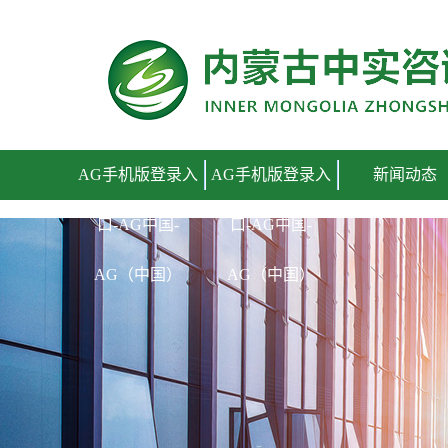
AG手机版登录入口-AG中国-AG（中国）
AG手机版登录入
AG手机版登录入
新闻动态
口-AG中国-
口-AG中国-
AG（中国）
AG（中国）