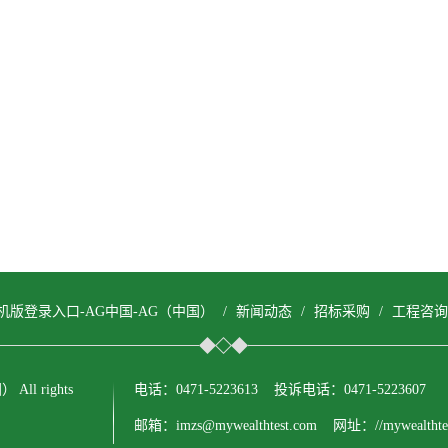
机版登录入口-AG中国-AG（中国）
/
新闻动态
/
招标采购
/
工程咨询
ll rights
电话：0471-5223613 投诉电话：0471-5223607
邮箱：imzs@mywealthtest.com 网址：//mywealthtes