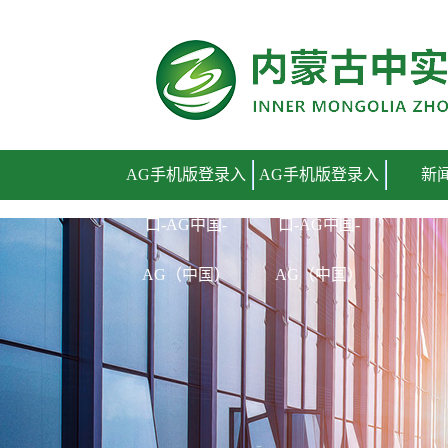
AG手机版登录入口-AG中国-AG（中国）
AG手机版登录入
AG手机版登录入
新
口-AG中国-
口-AG中国-
AG（中国）
AG（中国）