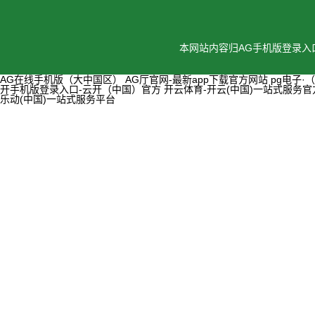
本网站内容归AG手机版登录入
AG在线手机版（大中国区）
AG厅官网-最新app下载官方网站
pg电子·
开手机版登录入口-云开（中国）官方
开云体育-开云(中国)一站式服务
乐动(中国)一站式服务平台