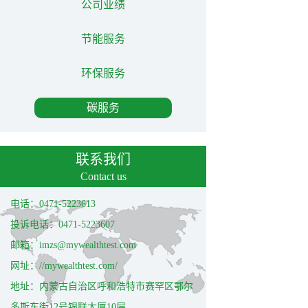
公司业绩
节能服务
环保服务
碳服务
联系我们
Contact us
电话：0471-5223613
投诉电话：0471-5223607
邮箱：imzs@mywealthtest.com
网址：//mywealthtest.com/
地址：内蒙古自治区呼和浩特市赛罕区鄂尔
多斯东街12号银联大厦10层