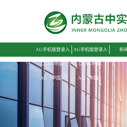
AG手机版登录入口-AG中国-AG（中国）
AG手机版登录入
AG手机版登录入
新
口-AG中国-
口-AG中国-
AG（中国）
AG（中国）